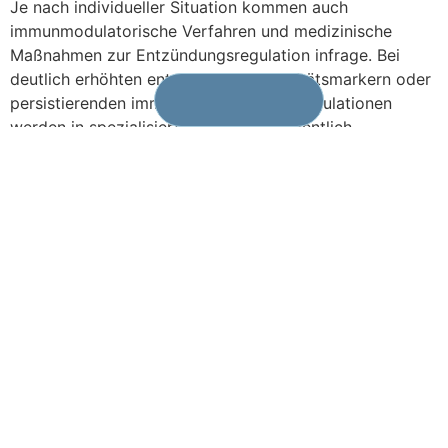
Je nach individueller Situation kommen auch
immunmodulatorische Verfahren und medizinische
Maßnahmen zur Entzündungsregulation infrage. Bei
deutlich erhöhten entzündlichen Aktivitätsmarkern oder
persistierenden immunologischen Fehlregulationen
werden in spezialisierten Praxen gelegentlich
weiterführende Blutreinigungsverfahren diskutiert, die
darauf abzielen, überschüssige Immunfaktoren,
Entzündungsmediatoren oder zirkulierende Pathogene
zu reduzieren.
Medizinische Einordnung und individuelle Beratung bei
VitaSangius
Störungen der humoralen Immunantwort treten häufig
im Zusammenhang mit komplexen, länger bestehenden
Beschwerden auf und sollten immer sorgfältig
medizinisch eingeordnet werden. In unserer Praxis in