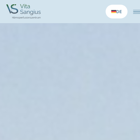
DE
Start
Medizinische Leistungen
Longevity-Anwendungen
Therapien
Konzept
Praxis
News
Kontakt