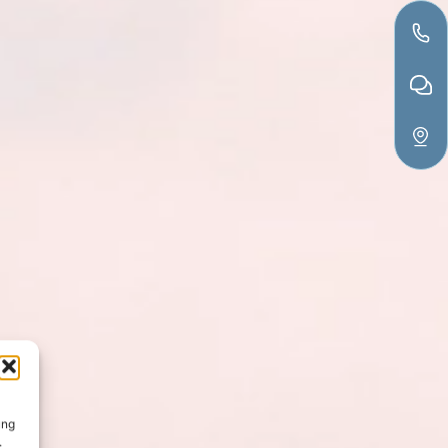
ung
.