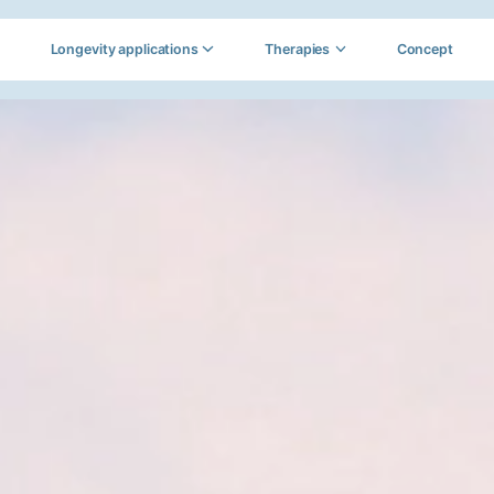
Longevity applications
Therapies
Concept