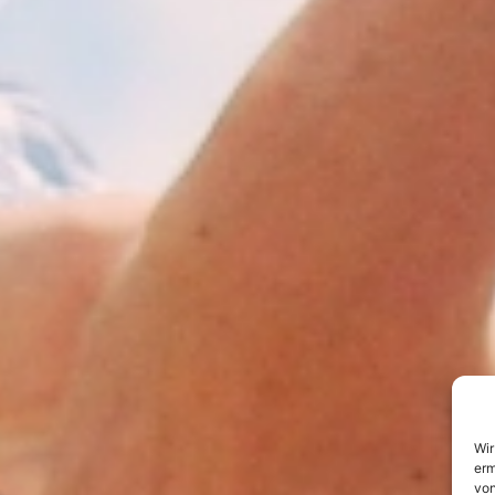
Wir
erm
von